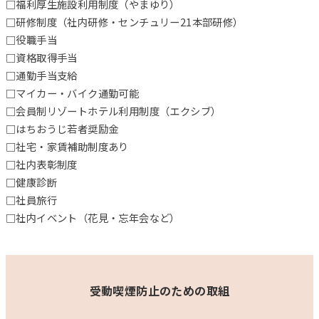
□福利厚生施設利用制度（やまゆり）
□研修制度（社内研修・センチュリー21本部研修）
□役職手当
□資格取得手当
□通勤手当支給
□マイカー・バイク通勤可能
□会員制リゾートホテル利用制度（エクシブ）
□はちおうじ若者奨励金
□社宅・家賃補助制度あり
□社内表彰制度
□健康診断
□社員旅行
□社内イベント（花見・忘年会など）
受動喫煙防止のための取組