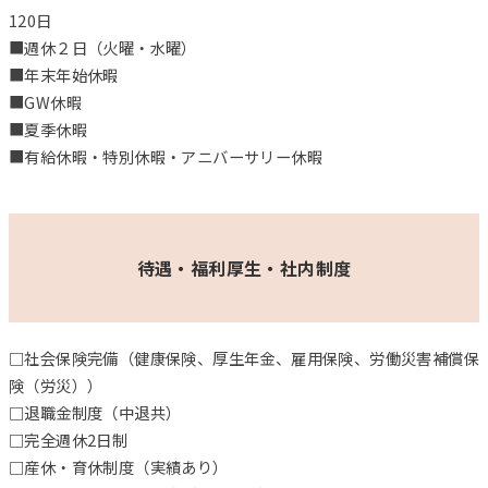
120日
■週休２日（火曜・水曜）
■年末年始休暇
■GW休暇
■夏季休暇
■有給休暇・特別休暇・アニバーサリー休暇
待遇
・
福利厚生・社内制度
□社会保険完備（健康保険、厚生年金、雇用保険、労働災害補償保
険（労災））
□退職金制度（中退共）
□完全週休2日制
□産休・育休制度（実績あり）