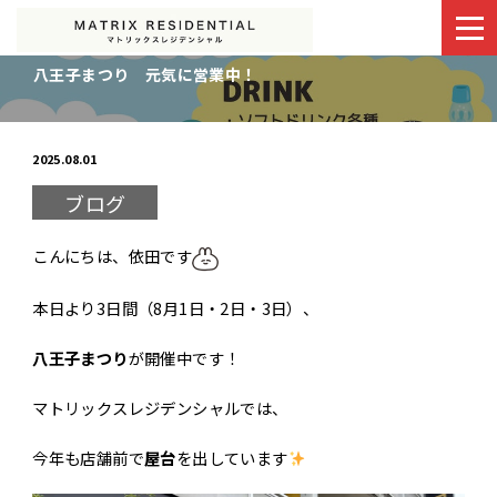
八王子まつり 元気に営業中！
最新情報
会社を知る
2025.08.01
ブログ
事業部紹介
働く環境
こんにちは、依田です
募集要項
会社情報
本日より3日間（8月1日・2日・3日）、
八王子まつり
が開催中です！
0120-882-340
マトリックスレジデンシャルでは、
受付時間:9:00〜18:00
今年も店舗前で
屋台
を出しています