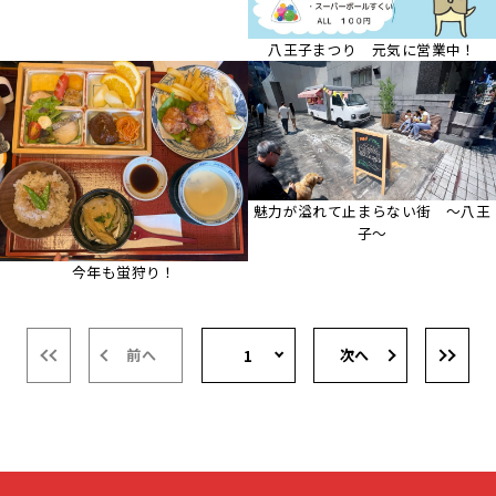
八王子まつり 元気に営業中！
魅力が溢れて止まらない街 ～八王
子～
今年も蛍狩り！
前へ
次へ
1