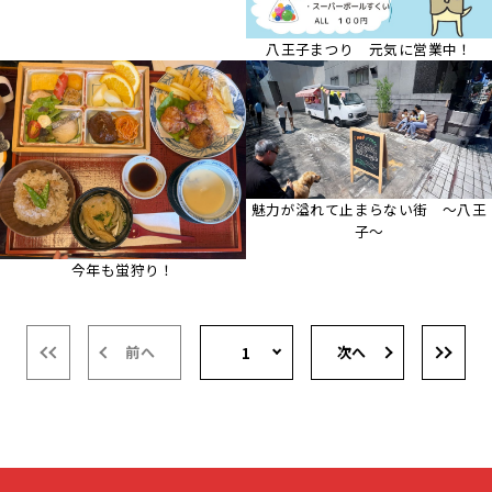
八王子まつり 元気に営業中！
魅力が溢れて止まらない街 ～八王
子～
今年も蛍狩り！
前へ
次へ
1