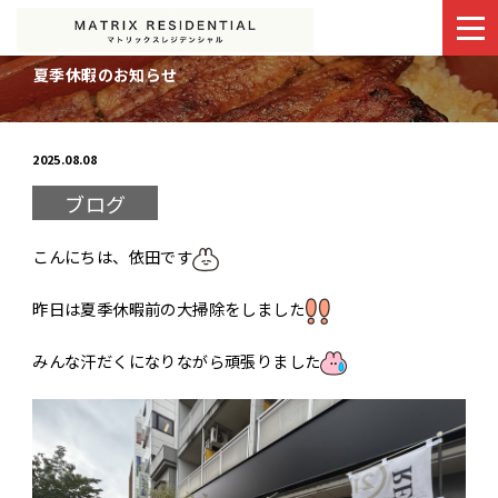
夏季休暇のお知らせ
最新情報
会社を知る
2025.08.08
ブログ
事業部紹介
働く環境
こんにちは、依田です
募集要項
会社情報
昨日は夏季休暇前の大掃除をしました
みんな汗だくになりながら頑張りました
0120-882-340
受付時間:9:00〜18:00