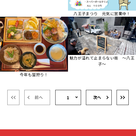
八王子まつり 元気に営業中！
魅力が溢れて止まらない街 ～八王
子～
今年も蛍狩り！
前へ
次へ
1